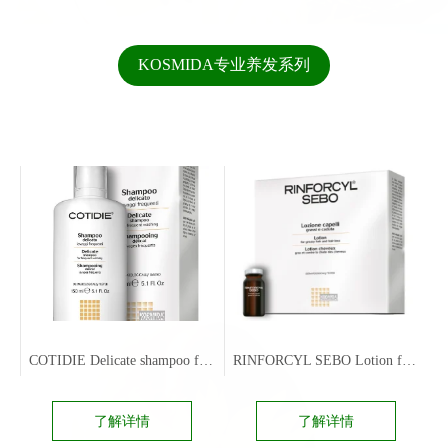
KOSMIDA专业养发系列
COTIDIE Delicate shampoo for frequent washing
RINFORCYL SEBO Lotion for greasy hair and hair loss
了解详情
了解详情