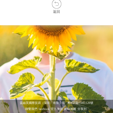
返回
蔻絲芙國際貿易（深圳）有限公司
粵ICP備15061126號
聯繫我們
facebook
官方微信
網站地圖
分享到