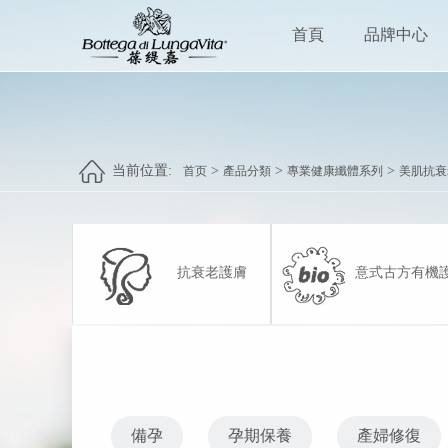
首頁
品牌中心
当前位置:
>
>
>
首页
產品分類
專業健康纖體系列
美肌抗衰
抗衰老護膚
意式古方有機
備孕
孕期保養
產婦修復