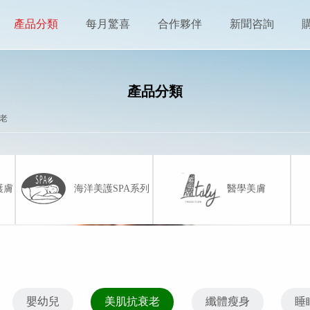
產品分類
每月驚喜
合作夥伴
新聞咨詢
產品分類
老
護膚
海洋美護SPA系列
醫學美膚
嬰幼兒
美肌抗衰老
纖體瘦身
睡