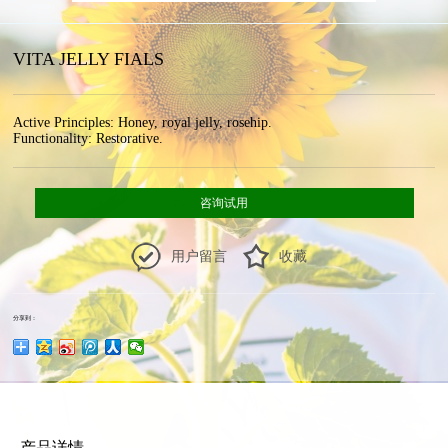
VITA JELLY FIALS
Active Principles: Honey, royal jelly, rosehip. 

Functionality: Restorative.
咨询试用
用户留言
收藏
分享到：
产品详情