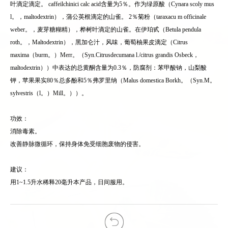
叶滴定滴定。 caffeilchinici calc acid含量为5％。作为绿原酸（Cynara scoly mus
l。，maltodextrin），蒲公英根滴定的山雀。 2％菊粉（taraxacu m officinale
weber。，麦芽糖糊精），桦树叶滴定的山雀。在伊珀甙（Betula pendula
roth。，Maltodextrin），黑加仑汁，风味，葡萄柚果皮滴定（Citrus
maxima（burm。）Merr。（Syn.Citrusdecumana l./citrus grandis Osbeck，
maltodextrin））中表达的总黄酮含量为0.3％，防腐剂：苯甲酸钠，山梨酸
钾，苹果果实80％总多酚和5％弗罗里纳（Malus domestica Borkh。（Syn.M。
sylvestris（l。）Mill。））。
功效：
消除毒素。
改善静脉微循环，保持身体免受细胞废物的侵害。
建议：
用1~1.5升水稀释20毫升本产品，日间服用。