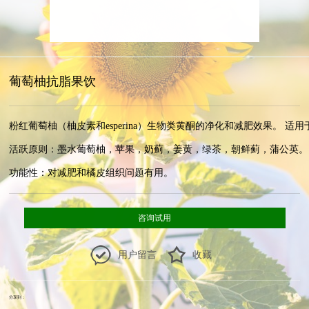
葡萄柚抗脂果饮
粉红葡萄柚（柚皮素和esperina）生物类黄酮的净化和减肥效果。 适用
活跃原则：墨水葡萄柚，苹果，奶蓟，姜黄，绿茶，朝鲜蓟，蒲公英。

功能性：对减肥和橘皮组织问题有用。
咨询试用
用户留言
收藏
分享到：