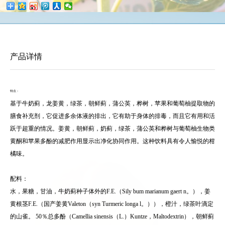
产品详情
特点：
基于牛奶蓟，龙姜黄，绿茶，朝鲜蓟，蒲公英，桦树，苹果和葡萄柚提取物的
膳食补充剂，它促进多余体液的排出，它有助于身体的排毒，而且它有用和活
跃于超重的情况。姜黄，朝鲜蓟，奶蓟，绿茶，蒲公英和桦树与葡萄柚生物类
黄酮和苹果多酚的减肥作用显示出净化协同作用。这种饮料具有令人愉悦的柑
橘味。
配料：
水，果糖，甘油，牛奶蓟种子体外的F.E.（Sily bum marianum gaert n。），姜
黄根茎F.E.（国产姜黄Valeton（syn Turmeric longa l。）），橙汁，绿茶叶滴定
的山雀。 50％总多酚（Camellia sinensis（L.）Kuntze，Maltodextrin），朝鲜蓟