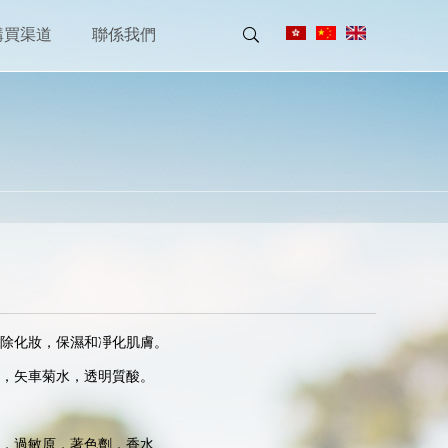
購買渠道
聯係我們
化妝，保濕和凈化肌膚。

矢車菊水，透明質酸。

過敏原，著色劑，香水
