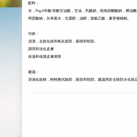
配料：
水，Peg-6辛酸/癸酸甘油酯，甘油，乳酸鈉，吡咯烷酮酸鈉，
明質酸鈉，矢車菊水，甘露醇，油醇，脫氫乙酸，麥芽糖糊精。
功效：
清潔，去除化妝和氧化面部，眼睛和頸部。
調理和淡化皮膚
保濕和保護皮膚屏障
建議：
浸濕化妝棉，輕輕擦拭臉部，眼部和頸部。建議用於去除防水化妝