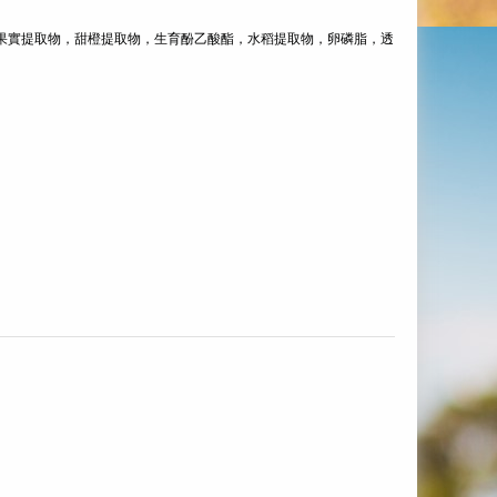
椒果實提取物，甜橙提取物，生育酚乙酸酯，水稻提取物，卵磷脂，透