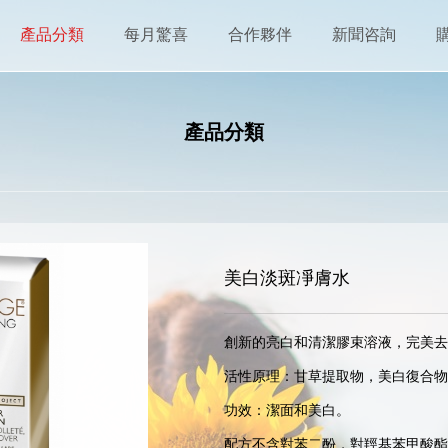
產品分類
每月驚喜
合作夥伴
新聞咨詢
產品分類
美白淡斑凈膚水
創新的亮白和清潔膠束溶液，完美去除
活性原理：甘草提取物，美白復合物，
功效：潔面和美白。

配方不含對苯二酚，對羥基苯甲酸酯，