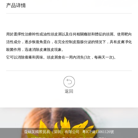
产品详情
用於選擇性治療幹性或油性頭皮屑以及任何相關癥狀和體征的頭屑。使用靶向
活性成分，逐步恢復角蛋白，在完全控制皮脂腺分泌的情況下，具有皮膚凈化
殺菌作用，迅速消除皮膚脫皮現象。
它可以消除瘙癢和異味。頭皮屑會在一周內消失(3次，每兩天一次)。
返回
蔻絲芙國際貿易（深圳）有限公司
粵ICP備15061126號