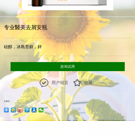
专业醫美去屑安瓶
硅醇，冰島苔蘚，鋅
咨询试用
用户留言
收藏
分享到：