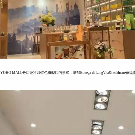
MALL分店还将以特色旗舰店的形式，增加Bottega di LungVita&healthcare葆