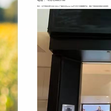
电话：+852-29885766
简介：位于香港元郎YOHO MALL广场的分店nature bud于今年7月底隆重开业，满足了更多粉丝朋友们的需求.