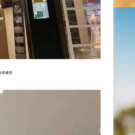
缇嘉保健美