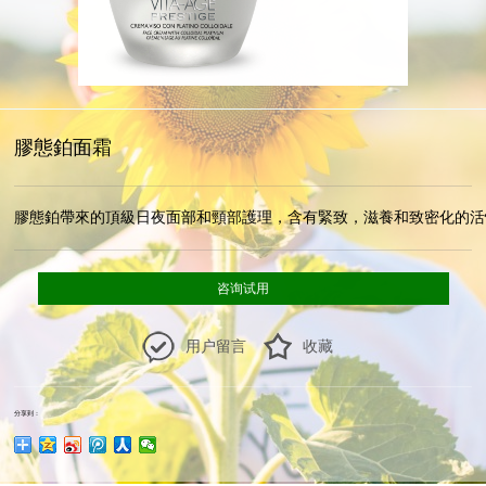
膠態鉑面霜
膠態鉑帶來的頂級日夜面部和頸部護理，含有緊致，滋養和致密化的活
咨询试用
用户留言
收藏
分享到：