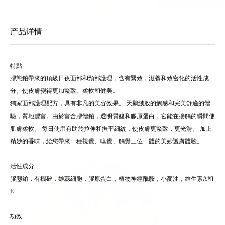
产品详情
特點
膠態鉑帶來的頂級日夜面部和頸部護理，含有緊致，滋養和致密化的活性成
分。使皮膚變得更加緊致、柔軟和健美。
獨家面部護理配方，具有非凡的美容效果。 天鵝絨般的觸感和完美舒適的體
驗，質地豐富。由於富含膠體鉑，透明質酸和膠原蛋白，它能在接觸的瞬間使
肌膚柔軟。 每日使用有助於拉伸和撫平細紋，使皮膚更緊致，更光滑。 加上
精妙的香味，給您帶來一種視覺、嗅覺、觸覺三位一體的美妙護膚體驗。
活性成分
膠態鉑，有機矽，雄蕊細胞，膠原蛋白，植物神經酰胺，小麥油，維生素A和
E.
功效