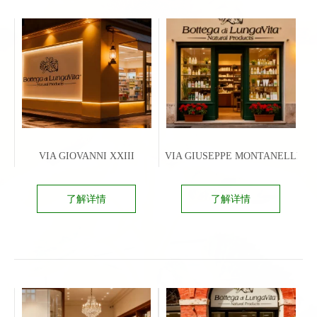
VIA GIOVANNI XXIII
VIA GIUSEPPE MONTANELLI
了解详情
了解详情