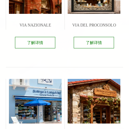
VIA NAZIONALE
VIA DEL PROCONSOLO
了解详情
了解详情