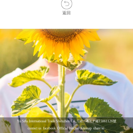
返回
Yu Sifu International Trade Shenzhen Co., Ltd.
粵ICP備15061126號
contact us
facebook
Official Wechat
Sitemap
share to