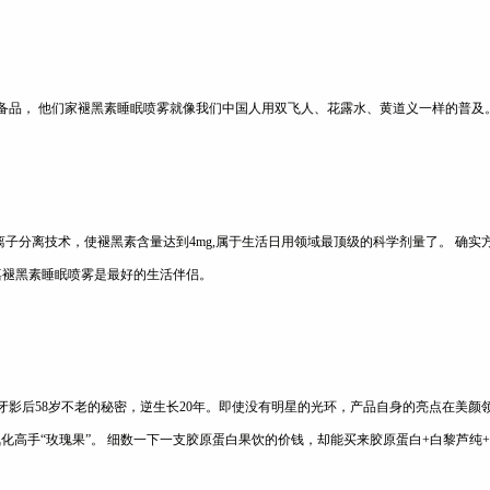
的必备品， 他们家褪黑素睡眠喷雾就像我们中国人用双飞人、花露水、黄道义一样的普及
离子分离技术，使褪黑素含量达到4mg,属于生活日用领域最顶级的科学剂量了。 确实
嘉褪黑素睡眠喷雾是最好的生活伴侣。
班牙影后58岁不老的秘密，逆生长20年。即使没有明星的光环，产品自身的亮点在美
抗氧化高手“玫瑰果”。 细数一下一支胶原蛋白果饮的价钱，却能买来胶原蛋白+白黎芦纯