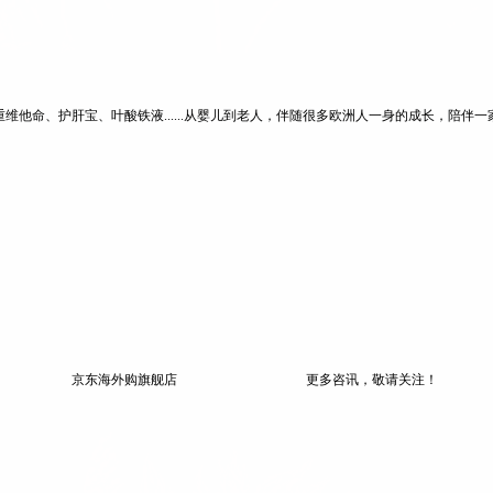
维他命、护肝宝、叶酸铁液......从婴儿到老人，伴随很多欧洲人一身的成长，陪伴
次亲密的
京东海外购旗舰店 更多咨讯，敬请关注！