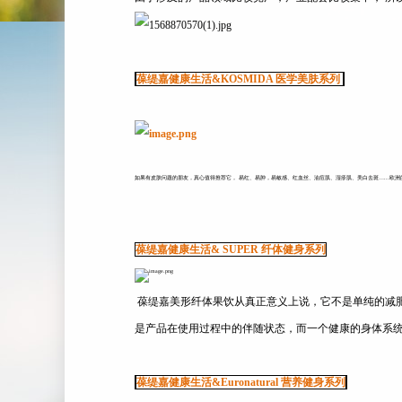
葆缇嘉健康生活&KOSMIDA 医学美肤系列
如果有皮肤问题的朋友，真心值得推荐它， 易红、易肿，易敏感、红血丝、油痘肌、湿疹肌、美白去斑…...欧
葆缇嘉健康生活& SUPER 纤体健身系列
葆缇嘉美形纤体果饮从真正意义上说，它不是单纯的减肥
是产品在使用过程中的伴随状态，而一个健康的身体系
葆缇嘉健康生活&Euronatural 营养健身系列