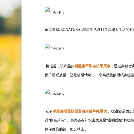
葆缇嘉EURONATURAL健康生活系列是欧洲人生活
据报道，该产品的
褪黑素萃取自松果原液
，通过高精密
提升睡眠质量，还是舒缓情绪，一个高质量的睡眠葆缇
还有
葆缇嘉明星胶原蛋白白黎芦纯果饮
， 据说它是西
品“白䉫芦纯”， 另外还有补水去纹克星“透明质酸”和
颜保健品的第一把交椅上。