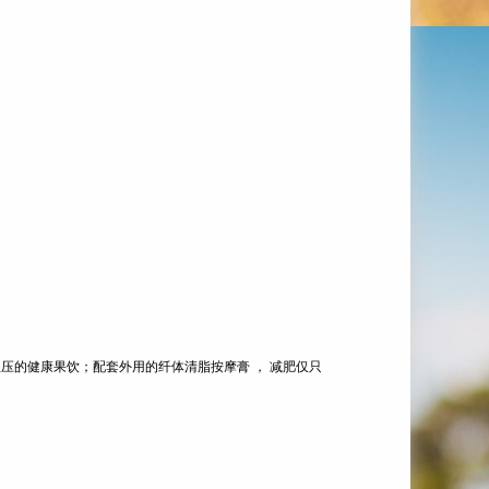
的健康果饮；配套外用的纤体清脂按摩膏 ， 减肥仅只